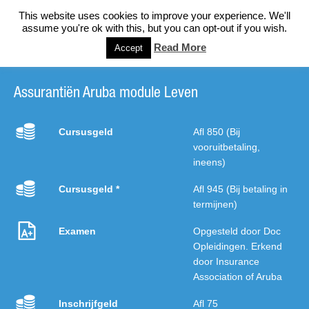
This website uses cookies to improve your experience. We'll
assume you're ok with this, but you can opt-out if you wish.
Read More
Accept
Assurantiën Aruba module Leven
Cursusgeld
Afl 850 (Bij
vooruitbetaling,
ineens)
Cursusgeld *
Afl 945 (Bij betaling in
termijnen)
Examen
Opgesteld door Doc
Opleidingen. Erkend
door Insurance
Association of Aruba
Inschrijfgeld
Afl 75