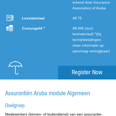
erkend door Insurance
Association of Aruba
Lesmateriaal
Afl 75
Cursusgeld *
Afl 945 (excl.
lesmateriaal) *(bij
termijnbetalingen;
meer informatie op
aanvraag verkrijgbaar)
Register Now
Assurantiën Aruba module Algemeen
Doelgroep
Medewerkers (binnen- of buitendienst) van een assurantie-,