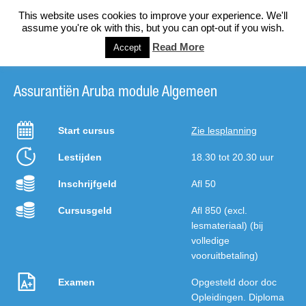
This website uses cookies to improve your experience. We'll
assume you're ok with this, but you can opt-out if you wish.
Read More
Accept
Assurantiën Aruba module Algemeen
Start cursus
Zie lesplanning
Lestijden
18.30 tot 20.30 uur
Inschrijfgeld
Afl 50
Cursusgeld
Afl 850 (excl.
lesmateriaal) (bij
volledige
vooruitbetaling)
Examen
Opgesteld door doc
Opleidingen. Diploma