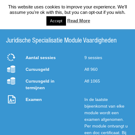
This website uses cookies to improve your experience. We'll
assume you're ok with this, but you can opt-out if you wish.
Read More
Accept
Juridische Specialisatie Module Vaardigheden
Aantal sessies
9 sessies
Cursusgeld
Afl 960
Cursusgeld in
Afl 1065
termijnen
Examen
In de laatste
bijeenkomst van elke
module wordt een
examen afgenomen.
Per module ontvangt u
een doc certificaat. Bij