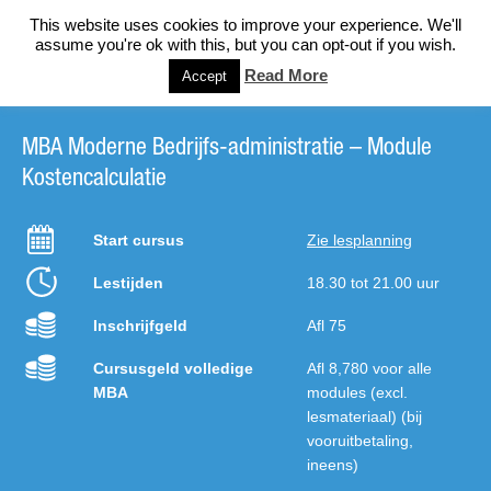
This website uses cookies to improve your experience. We'll
assume you're ok with this, but you can opt-out if you wish.
Read More
Accept
MBA Moderne Bedrijfs-administratie – Module
Kostencalculatie
Start cursus
Zie lesplanning
Lestijden
18.30 tot 21.00 uur
Inschrijfgeld
Afl 75
Cursusgeld volledige
Afl 8,780 voor alle
MBA
modules (excl.
lesmateriaal) (bij
vooruitbetaling,
ineens)